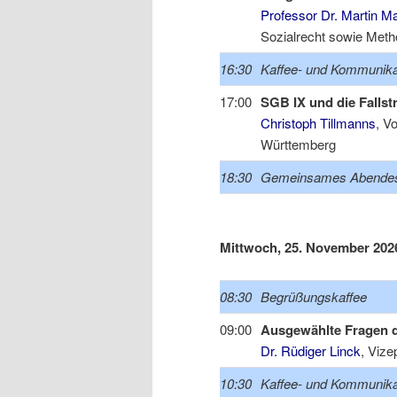
Professor Dr. Martin Ma
Sozialrecht sowie Meth
16:30
Kaffee- und Kommunik
17:00
SGB IX und die Falls
Christoph Tillmanns
, V
Württemberg
18:30
Gemeinsames Abendes
Mittwoch, 25. November 202
08:30
Begrüßungskaffee
09:00
Ausgewählte Fragen d
Dr. Rüdiger Linck
, Vize
10:30
Kaffee- und Kommunik