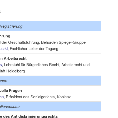
6
Registrierung
hrung
ed der Geschäftsführung, Behörden Spiegel-Gruppe
utzki
, Fachlicher Leiter der Tagung
m Arbeitsrecht
ls
, Lehrstuhl für Bürgerliches Recht, Arbeitsrecht und
ität Heidelberg
ssen
uelle Fragen
en
,
Präsident des Sozialgerichts, Koblenz
ationspause
 des Antidiskrimierungsrechts